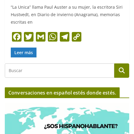
“La Unica” llama Paul Auster a su mujer, la escritora Siri
Hustvedt, en Diario de invierno (Anagrama), memorias
escritas en
F
T
G
W
T
C
a
w
m
h
el
o
c
itt
ai
at
e
p
Leer más
e
er
l
s
gr
y
b
A
a
Li
o
p
m
n
o
p
k
Conversaciones en español estés donde estés.
k
R
e
p
r