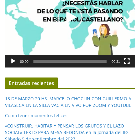
o
d
u
c
t
o
r
d
00:00
00:31
e
v
í
Entradas recientes
d
e
13 DE MARZO 20 HS. MARCELO CHOCLIN CON GUILLERMO A.
o
VILASECA EN LA SILLA VACÍA EN VIVO POR ZOOM Y YOUTUBE
Como tener momentos felices
«CONSTRUIR, HABITAR Y PENSAR LOS GRUPOS Y EL LAZO
SOCIAL» TEXTO PARA MESA REDONDA en la Jornada del IIG
Sábado 9 de septiembre del 2023