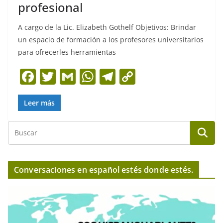
profesional
A cargo de la Lic. Elizabeth Gothelf Objetivos: Brindar
un espacio de formación a los profesores universitarios
para ofrecerles herramientas
F
T
G
W
T
C
a
w
m
h
el
o
c
itt
ai
at
e
p
Leer más
e
er
l
s
gr
y
b
A
a
Li
o
p
m
n
o
p
k
Conversaciones en español estés donde estés.
k
R
e
p