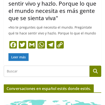
sentir vivo y hazlo. Porque lo que
el mundo necesita es más gente
que se sienta viva"
«No te preguntes qué necesita el mundo. Pregúntate
qué te hace sentir vivo y hazlo. Porque lo que el mundo
F
T
G
W
T
C
a
w
m
h
el
o
c
itt
ai
at
e
p
Leer más
e
er
l
s
gr
y
b
A
a
Li
o
p
m
n
o
p
k
Conversaciones en español estés donde estés.
k
R
e