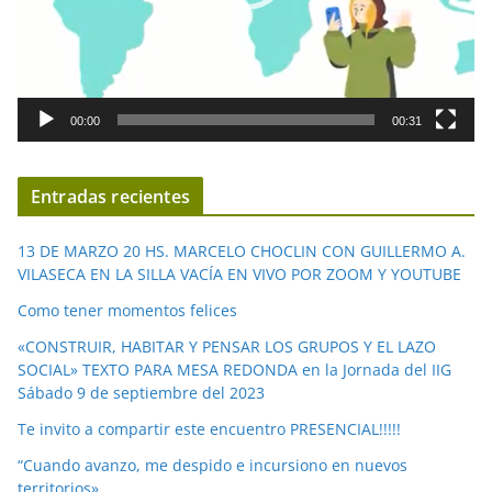
t
o
r
d
00:00
00:31
e
v
í
Entradas recientes
d
e
13 DE MARZO 20 HS. MARCELO CHOCLIN CON GUILLERMO A.
o
VILASECA EN LA SILLA VACÍA EN VIVO POR ZOOM Y YOUTUBE
Como tener momentos felices
«CONSTRUIR, HABITAR Y PENSAR LOS GRUPOS Y EL LAZO
SOCIAL» TEXTO PARA MESA REDONDA en la Jornada del IIG
Sábado 9 de septiembre del 2023
Te invito a compartir este encuentro PRESENCIAL!!!!!
“Cuando avanzo, me despido e incursiono en nuevos
territorios»