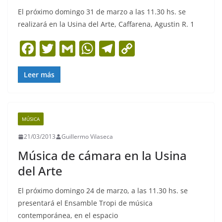
El próximo domingo 31 de marzo a las 11.30 hs. se
realizará en la Usina del Arte, Caffarena, Agustin R. 1
F
T
G
W
T
C
a
w
m
h
el
o
c
itt
ai
at
e
p
Leer más
e
er
l
s
gr
y
b
A
a
Li
MÚSICA
o
p
m
n
21/03/2013
Guillermo Vilaseca
o
p
k
Música de cámara en la Usina
k
del Arte
El próximo domingo 24 de marzo, a las 11.30 hs. se
presentará el Ensamble Tropi de música
contemporánea, en el espacio