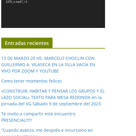
1376_n.mp4?_=1
o
d
u
c
t
o
Entradas recientes
r
d
13 DE MARZO 20 HS. MARCELO CHOCLIN CON
e
GUILLERMO A. VILASECA EN LA SILLA VACÍA EN
VIVO POR ZOOM Y YOUTUBE
v
í
Como tener momentos felices
d
«CONSTRUIR, HABITAR Y PENSAR LOS GRUPOS Y EL
e
LAZO SOCIAL» TEXTO PARA MESA REDONDA en la
o
Jornada del IIG Sábado 9 de septiembre del 2023
Te invito a compartir este encuentro
PRESENCIAL!!!!!
“Cuando avanzo, me despido e incursiono en