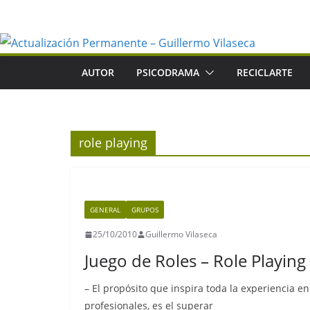
Saltar
al
contenido
AUTOR
PSICODRAMA
RECICLARTE
role playing
GENERAL
GRUPOS
25/10/2010
Guillermo Vilaseca
Juego de Roles – Role Playing
– El propósito que inspira toda la experiencia en
profesionales, es el superar