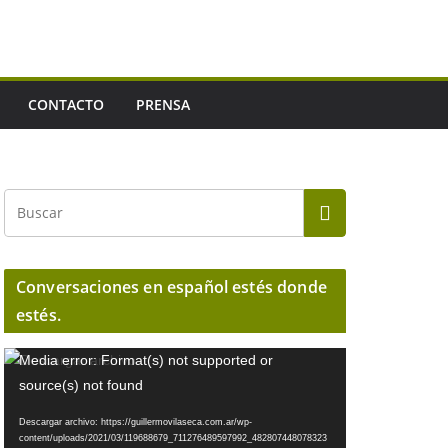
CONTACTO
PRENSA
Conversaciones en español estés donde
estés.
R
Media error: Format(s) not supported or
e
source(s) not found
p
Descargar archivo: https://guillermovilaseca.com.ar/wp-
r
content/uploads/2021/03/119688679_711276489597992_482807448078323