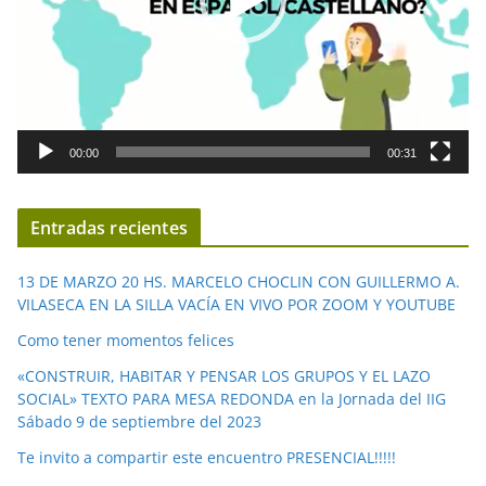
u
c
t
o
r
d
00:00
00:31
e
v
í
Entradas recientes
d
e
13 DE MARZO 20 HS. MARCELO CHOCLIN CON GUILLERMO A.
o
VILASECA EN LA SILLA VACÍA EN VIVO POR ZOOM Y YOUTUBE
Como tener momentos felices
«CONSTRUIR, HABITAR Y PENSAR LOS GRUPOS Y EL LAZO
SOCIAL» TEXTO PARA MESA REDONDA en la Jornada del IIG
Sábado 9 de septiembre del 2023
Te invito a compartir este encuentro PRESENCIAL!!!!!