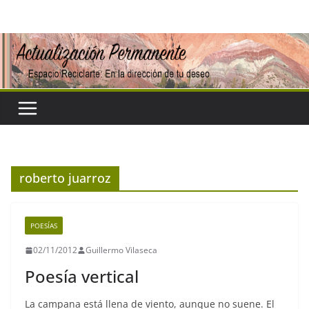
Saltar
al
contenido
roberto juarroz
POESÍAS
02/11/2012
Guillermo Vilaseca
Poesía vertical
La campana está llena de viento, aunque no suene. El