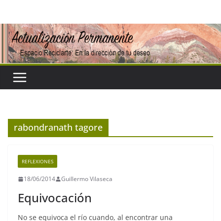
Saltar
al
contenido
rabondranath tagore
REFLEXIONES
18/06/2014
Guillermo Vilaseca
Equivocación
No se equivoca el río cuando, al encontrar una