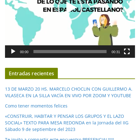
d
u
c
t
o
r
d
00:00
00:31
e
v
í
Entradas recientes
d
e
13 DE MARZO 20 HS. MARCELO CHOCLIN CON GUILLERMO A.
o
VILASECA EN LA SILLA VACÍA EN VIVO POR ZOOM Y YOUTUBE
Como tener momentos felices
«CONSTRUIR, HABITAR Y PENSAR LOS GRUPOS Y EL LAZO
SOCIAL» TEXTO PARA MESA REDONDA en la Jornada del IIG
Sábado 9 de septiembre del 2023
Te invito a compartir este encuentro PRESENCIAL!!!!!