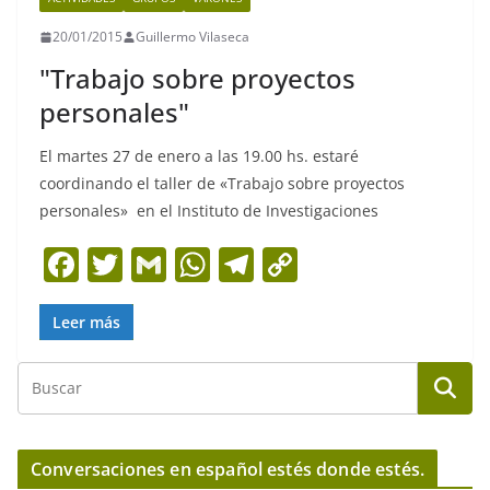
20/01/2015
Guillermo Vilaseca
"Trabajo sobre proyectos
personales"
El martes 27 de enero a las 19.00 hs. estaré
coordinando el taller de «Trabajo sobre proyectos
personales» en el Instituto de Investigaciones
F
T
G
W
T
C
a
w
m
h
el
o
c
itt
ai
at
e
p
Leer más
e
er
l
s
gr
y
b
A
a
Li
o
p
m
n
o
p
k
Conversaciones en español estés donde estés.