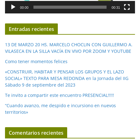
d
00:00
00:31
e
v
í
Entradas recientes
d
e
13 DE MARZO 20 HS. MARCELO CHOCLIN CON GUILLERMO A.
o
VILASECA EN LA SILLA VACÍA EN VIVO POR ZOOM Y YOUTUBE
Como tener momentos felices
«CONSTRUIR, HABITAR Y PENSAR LOS GRUPOS Y EL LAZO
SOCIAL» TEXTO PARA MESA REDONDA en la Jornada del IIG
Sábado 9 de septiembre del 2023
Te invito a compartir este encuentro PRESENCIAL!!!!!
“Cuando avanzo, me despido e incursiono en nuevos
territorios»
Comentarios recientes