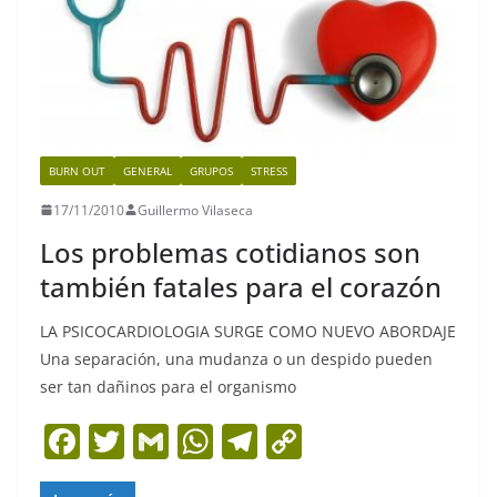
BURN OUT
GENERAL
GRUPOS
STRESS
17/11/2010
Guillermo Vilaseca
Los problemas cotidianos son
también fatales para el corazón
LA PSICOCARDIOLOGIA SURGE COMO NUEVO ABORDAJE
Una separación, una mudanza o un despido pueden
ser tan dañinos para el organismo
F
T
G
W
T
C
a
w
m
h
el
o