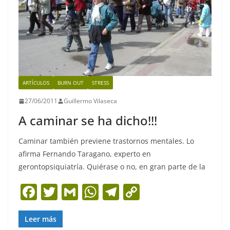
ARTÍCULOS
BURN OUT
STRESS
27/06/2011
Guillermo Vilaseca
A caminar se ha dicho!!!
Caminar también previene trastornos mentales. Lo
afirma Fernando Taragano, experto en
gerontopsiquiatría. Quiérase o no, en gran parte de la
F
T
G
W
T
C
a
w
m
h
el
o
c
itt
ai
at
e
p
Leer más