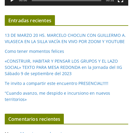
00:00
00:31
e
v
í
Entradas recientes
d
e
13 DE MARZO 20 HS. MARCELO CHOCLIN CON GUILLERMO A.
o
VILASECA EN LA SILLA VACÍA EN VIVO POR ZOOM Y YOUTUBE
Como tener momentos felices
«CONSTRUIR, HABITAR Y PENSAR LOS GRUPOS Y EL LAZO
SOCIAL» TEXTO PARA MESA REDONDA en la Jornada del IIG
Sábado 9 de septiembre del 2023
Te invito a compartir este encuentro PRESENCIAL!!!!!
“Cuando avanzo, me despido e incursiono en nuevos
territorios»
Comentarios recientes