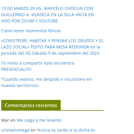
v
í
13 DE MARZO 20 HS. MARCELO CHOCLIN CON
GUILLERMO A. VILASECA EN LA SILLA VACÍA EN
d
VIVO POR ZOOM Y YOUTUBE
e
o
Como tener momentos felices
«CONSTRUIR, HABITAR Y PENSAR LOS GRUPOS Y EL
LAZO SOCIAL» TEXTO PARA MESA REDONDA en la
Jornada del IIG Sábado 9 de septiembre del 2023
Te invito a compartir este encuentro
PRESENCIAL!!!!!
“Cuando avanzo, me despido e incursiono en
nuevos territorios»
Comentarios recientes
Mar
en
Me caigo y me levanto
cristianomega
en
Nunca es tarde si la dicha es