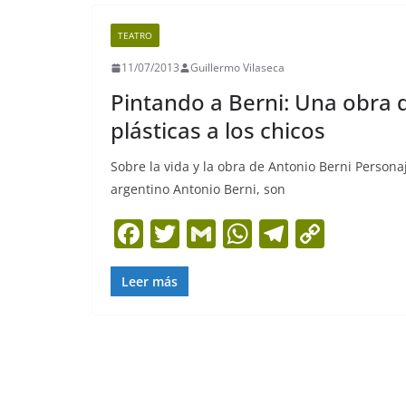
TEATRO
11/07/2013
Guillermo Vilaseca
Pintando a Berni: Una obra 
plásticas a los chicos
Sobre la vida y la obra de Antonio Berni Persona
argentino Antonio Berni, son
F
T
G
W
T
C
a
w
m
h
el
o
c
itt
ai
at
e
p
Leer más
e
er
l
s
gr
y
b
A
a
Li
o
p
m
n