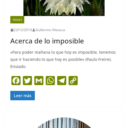
FRASES
23/12/2010
Guillermo Vilaseca
Acerca de lo imposible
«Para poder mañana lo que hoy es imposible, tenemos
que ir haciendo lo que hoy es posible» (Paulo Freire).
Enviado
F
T
G
W
T
C
a
w
m
h
el
o
c
itt
ai
at
e
p
Leer más
e
er
l
s
gr
y
b
A
a
Li
o
p
m
n