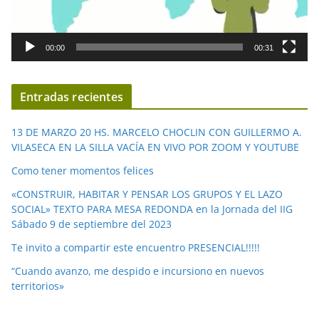
o
r
d
00:00
00:31
e
v
í
Entradas recientes
d
e
13 DE MARZO 20 HS. MARCELO CHOCLIN CON GUILLERMO A.
o
VILASECA EN LA SILLA VACÍA EN VIVO POR ZOOM Y YOUTUBE
Como tener momentos felices
«CONSTRUIR, HABITAR Y PENSAR LOS GRUPOS Y EL LAZO
SOCIAL» TEXTO PARA MESA REDONDA en la Jornada del IIG
Sábado 9 de septiembre del 2023
Te invito a compartir este encuentro PRESENCIAL!!!!!
“Cuando avanzo, me despido e incursiono en nuevos
territorios»