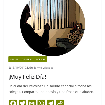
o
p
k
k
FRASES
GENERAL
POESÍAS
13/10/2010
Guillermo Vilaseca
¡Muy Feliz Día!
En el día del Psicólogo un saludo especial a todos los
colegas. Comparto una poesía y una frase que aluden,
F
T
G
W
T
C