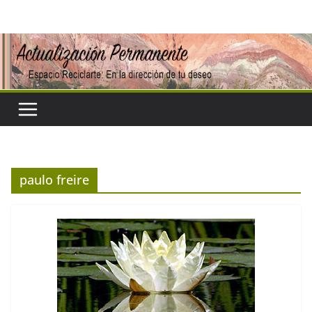
Saltar
al
contenido
paulo freire