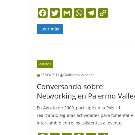
F
T
G
W
T
C
a
w
m
h
el
o
c
itt
ai
at
e
p
Leer más
e
er
l
s
gr
y
b
A
a
Li
o
p
m
n
GRUPOS
o
p
k
25/03/2011
Guillermo Vilaseca
k
Conversando sobre
Networking en Palermo Valle
En Agosto de 2009, participé en la PVN 11,
realizando algunas actividades para fomentar el
intercambio entre los asistentes al evento.