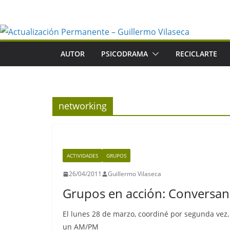
Saltar
al
contenido
AUTOR
PSICODRAMA
RECICLARTE
networking
ACTIVIDADES
GRUPOS
26/04/2011
Guillermo Vilaseca
Grupos en acción: Conversan
El lunes 28 de marzo, coordiné por segunda vez,
un AM/PM