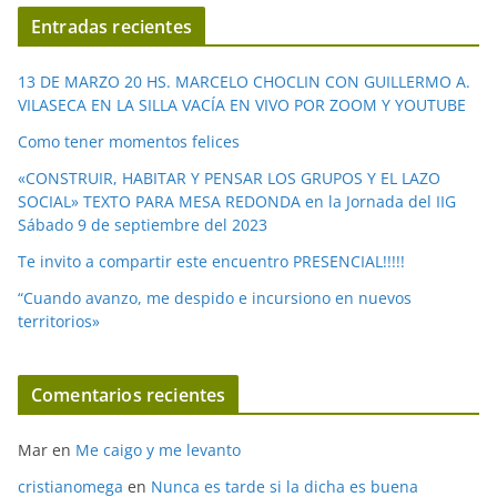
í
Entradas recientes
d
e
13 DE MARZO 20 HS. MARCELO CHOCLIN CON GUILLERMO A.
o
VILASECA EN LA SILLA VACÍA EN VIVO POR ZOOM Y YOUTUBE
Como tener momentos felices
«CONSTRUIR, HABITAR Y PENSAR LOS GRUPOS Y EL LAZO
SOCIAL» TEXTO PARA MESA REDONDA en la Jornada del IIG
Sábado 9 de septiembre del 2023
Te invito a compartir este encuentro PRESENCIAL!!!!!
“Cuando avanzo, me despido e incursiono en nuevos
territorios»
Comentarios recientes
Mar
en
Me caigo y me levanto
cristianomega
en
Nunca es tarde si la dicha es buena