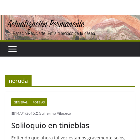
Saltar
al
contenido
neruda
GENERAL
POESÍAS
14/01/2015
Guillermo Vilaseca
Soliloquio en tinieblas
Entiendo que ahora tal vez estamos gravemente solos,