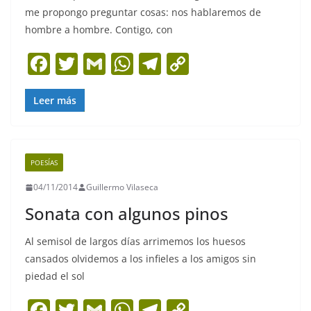
me propongo preguntar cosas: nos hablaremos de
hombre a hombre. Contigo, con
F
T
G
W
T
C
a
w
m
h
el
o
c
itt
ai
at
e
p
Leer más
e
er
l
s
gr
y
b
A
a
Li
POESÍAS
o
p
m
n
04/11/2014
Guillermo Vilaseca
o
p
k
Sonata con algunos pinos
k
Al semisol de largos días arrimemos los huesos
cansados olvidemos a los infieles a los amigos sin
piedad el sol
F
T
G
W
T
C