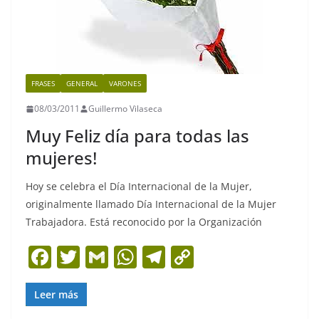
FRASES
GENERAL
VARONES
08/03/2011
Guillermo Vilaseca
Muy Feliz día para todas las
mujeres!
Hoy se celebra el Día Internacional de la Mujer,
originalmente llamado Día Internacional de la Mujer
Trabajadora. Está reconocido por la Organización
F
T
G
W
T
C
a
w
m
h
el
o
c
itt
ai
at
e
p
Leer más