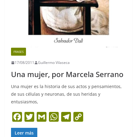
FRASES
17/08/2011
Guillermo Vilaseca
Una mujer, por Marcela Serrano
Una mujer es la historia de sus actos y pensamientos,
de sus células y neuronas, de sus heridas y
entusiasmos,
F
T
G
W
T
C
a
w
m
h
el
o
c
itt
ai
at
e
p
Leer más