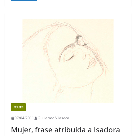
e
er
l
s
gr
y
b
A
a
Li
o
p
m
n
o
p
k
k
FRASES
07/04/2011
Guillermo Vilaseca
Mujer, frase atribuida a Isadora