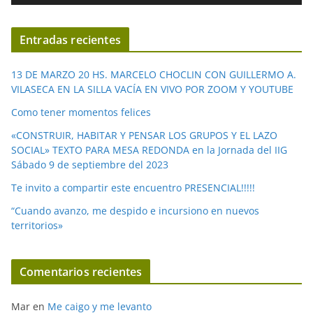
v
í
Entradas recientes
d
e
13 DE MARZO 20 HS. MARCELO CHOCLIN CON GUILLERMO A.
o
VILASECA EN LA SILLA VACÍA EN VIVO POR ZOOM Y YOUTUBE
Como tener momentos felices
«CONSTRUIR, HABITAR Y PENSAR LOS GRUPOS Y EL LAZO
SOCIAL» TEXTO PARA MESA REDONDA en la Jornada del IIG
Sábado 9 de septiembre del 2023
Te invito a compartir este encuentro PRESENCIAL!!!!!
“Cuando avanzo, me despido e incursiono en nuevos
territorios»
Comentarios recientes
Mar
en
Me caigo y me levanto