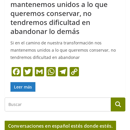
mantenemos unidos a lo que
queremos conservar, no
tendremos dificultad en
abandonar lo demás
Si en el camino de nuestra transformación nos
mantenemos unidos a lo que queremos conservar, no
tendremos dificultad en abandonar
F
T
G
W
T
C
a
w
m
h
el
o
c
itt
ai
at
e
p
Leer más
e
er
l
s
gr
y
b
A
a
Li
o
p
m
n
o
p
k
Conversaciones en español estés donde estés.