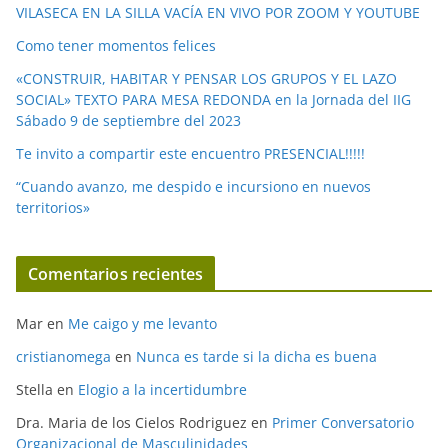
o
VILASECA EN LA SILLA VACÍA EN VIVO POR ZOOM Y YOUTUBE
Como tener momentos felices
«CONSTRUIR, HABITAR Y PENSAR LOS GRUPOS Y EL LAZO
SOCIAL» TEXTO PARA MESA REDONDA en la Jornada del IIG
Sábado 9 de septiembre del 2023
Te invito a compartir este encuentro PRESENCIAL!!!!!
“Cuando avanzo, me despido e incursiono en nuevos
territorios»
Comentarios recientes
Mar
en
Me caigo y me levanto
cristianomega
en
Nunca es tarde si la dicha es buena
Stella
en
Elogio a la incertidumbre
Dra. Maria de los Cielos Rodriguez
en
Primer Conversatorio
Organizacional de Masculinidades