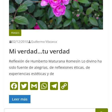
FRASES
02/12/2010
Guillermo Vilaseca
Mi verdad…tu verdad
Reflexión de Humberto Maturana Romesín Lo divino ha
sido fuente de alegrías, de reflexiones éticas, de
experiencias estéticas y de
F
T
G
W
T
C
a
w
m
h
el
o
c
itt
ai
at
e
p
Leer más
e
er
l
s
gr
y