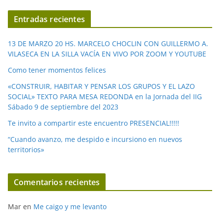
v
í
Entradas recientes
d
e
13 DE MARZO 20 HS. MARCELO CHOCLIN CON GUILLERMO A.
o
VILASECA EN LA SILLA VACÍA EN VIVO POR ZOOM Y YOUTUBE
Como tener momentos felices
«CONSTRUIR, HABITAR Y PENSAR LOS GRUPOS Y EL LAZO
SOCIAL» TEXTO PARA MESA REDONDA en la Jornada del IIG
Sábado 9 de septiembre del 2023
Te invito a compartir este encuentro PRESENCIAL!!!!!
“Cuando avanzo, me despido e incursiono en nuevos
territorios»
Comentarios recientes
Mar
en
Me caigo y me levanto