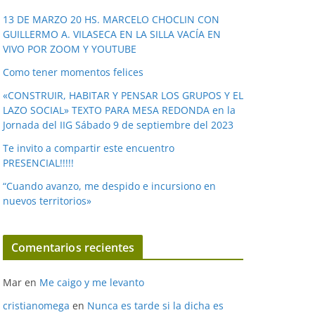
v
í
13 DE MARZO 20 HS. MARCELO CHOCLIN CON
GUILLERMO A. VILASECA EN LA SILLA VACÍA EN
d
VIVO POR ZOOM Y YOUTUBE
e
o
Como tener momentos felices
«CONSTRUIR, HABITAR Y PENSAR LOS GRUPOS Y EL
LAZO SOCIAL» TEXTO PARA MESA REDONDA en la
Jornada del IIG Sábado 9 de septiembre del 2023
Te invito a compartir este encuentro
PRESENCIAL!!!!!
“Cuando avanzo, me despido e incursiono en
nuevos territorios»
Comentarios recientes
Mar
en
Me caigo y me levanto
cristianomega
en
Nunca es tarde si la dicha es