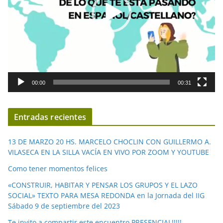
d
u
c
t
o
r
d
00:00
00:31
e
v
í
Entradas recientes
d
e
13 DE MARZO 20 HS. MARCELO CHOCLIN CON GUILLERMO A.
o
VILASECA EN LA SILLA VACÍA EN VIVO POR ZOOM Y YOUTUBE
Como tener momentos felices
«CONSTRUIR, HABITAR Y PENSAR LOS GRUPOS Y EL LAZO
SOCIAL» TEXTO PARA MESA REDONDA en la Jornada del IIG
Sábado 9 de septiembre del 2023
Te invito a compartir este encuentro PRESENCIAL!!!!!