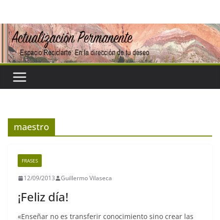
Saltar
al
contenido
maestro
FRASES
12/09/2013
Guillermo Vilaseca
¡Feliz día!
«Enseñar no es transferir conocimiento sino crear las