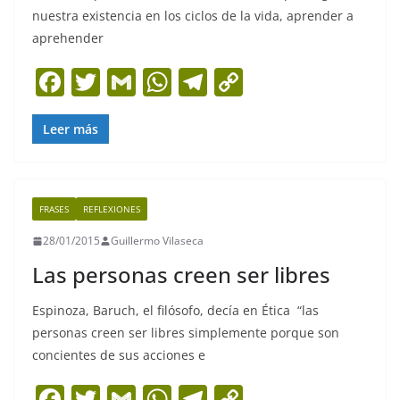
nuestra existencia en los ciclos de la vida, aprender a
aprehender
F
T
G
W
T
C
a
w
m
h
el
o
c
itt
ai
at
e
p
Leer más
e
er
l
s
gr
y
b
A
a
Li
FRASES
REFLEXIONES
o
p
m
n
28/01/2015
Guillermo Vilaseca
o
p
k
Las personas creen ser libres
k
Espinoza, Baruch, el filósofo, decía en Ética “las
personas creen ser libres simplemente porque son
concientes de sus acciones e
F
T
G
W
T
C