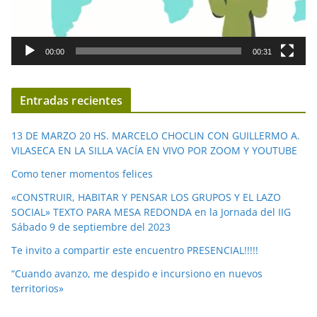
o
r
d
00:00
00:31
e
v
í
Entradas recientes
d
e
13 DE MARZO 20 HS. MARCELO CHOCLIN CON GUILLERMO A.
o
VILASECA EN LA SILLA VACÍA EN VIVO POR ZOOM Y YOUTUBE
Como tener momentos felices
«CONSTRUIR, HABITAR Y PENSAR LOS GRUPOS Y EL LAZO
SOCIAL» TEXTO PARA MESA REDONDA en la Jornada del IIG
Sábado 9 de septiembre del 2023
Te invito a compartir este encuentro PRESENCIAL!!!!!
“Cuando avanzo, me despido e incursiono en nuevos
territorios»