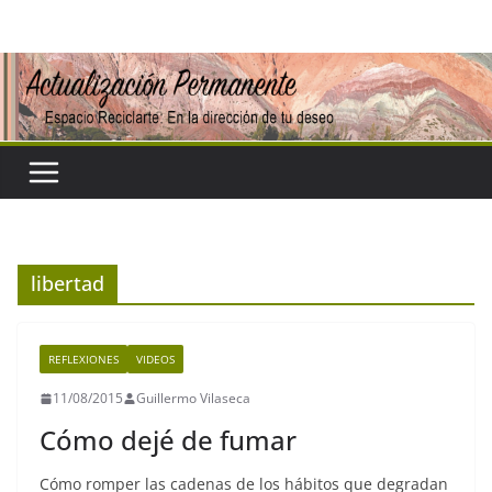
Saltar
al
contenido
libertad
REFLEXIONES
VIDEOS
11/08/2015
Guillermo Vilaseca
Cómo dejé de fumar
Cómo romper las cadenas de los hábitos que degradan