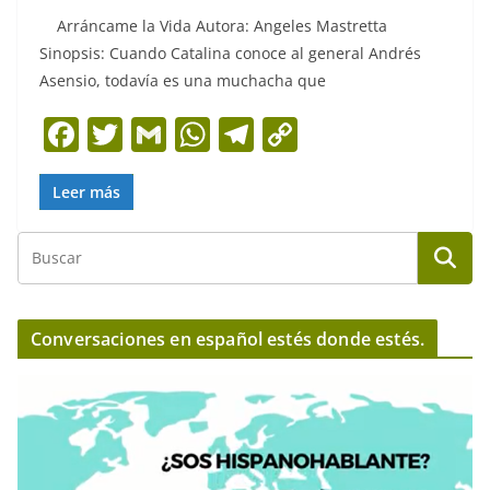
Arráncame la Vida Autora: Angeles Mastretta
Sinopsis: Cuando Catalina conoce al general Andrés
Asensio, todavía es una muchacha que
F
T
G
W
T
C
a
w
m
h
el
o
c
itt
ai
at
e
p
Leer más
e
er
l
s
gr
y
b
A
a
Li
o
p
m
n
o
p
k
Conversaciones en español estés donde estés.
k
R
e
p
r