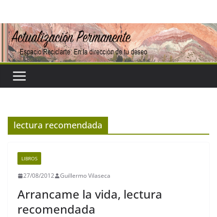
Saltar
al
contenido
lectura recomendada
LIBROS
27/08/2012
Guillermo Vilaseca
Arrancame la vida, lectura
recomendada