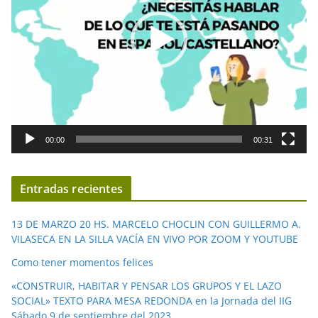
o
d
u
c
t
o
r
d
00:00
00:31
e
v
í
Entradas recientes
d
e
13 DE MARZO 20 HS. MARCELO CHOCLIN CON GUILLERMO A.
o
VILASECA EN LA SILLA VACÍA EN VIVO POR ZOOM Y YOUTUBE
Como tener momentos felices
«CONSTRUIR, HABITAR Y PENSAR LOS GRUPOS Y EL LAZO
SOCIAL» TEXTO PARA MESA REDONDA en la Jornada del IIG
Sábado 9 de septiembre del 2023