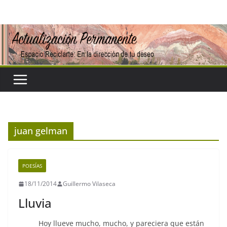
Saltar
al
contenido
juan gelman
POESÍAS
18/11/2014
Guillermo Vilaseca
Lluvia
Hoy llueve mucho, mucho, y pareciera que están