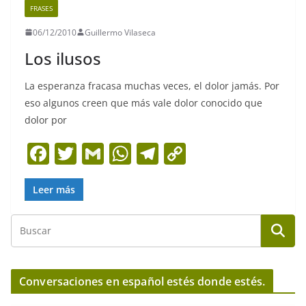
FRASES
06/12/2010
Guillermo Vilaseca
Los ilusos
La esperanza fracasa muchas veces, el dolor jamás. Por
eso algunos creen que más vale dolor conocido que
dolor por
F
T
G
W
T
C
a
w
m
h
el
o
c
itt
ai
at
e
p
Leer más
e
er
l
s
gr
y
b
A
a
Li
o
p
m
n
o
p
k
Conversaciones en español estés donde estés.