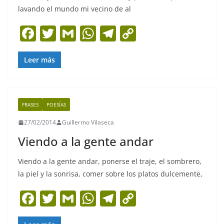
lavando el mundo mi vecino de al
F
T
G
W
T
C
a
w
m
h
el
o
c
itt
ai
at
e
p
Leer más
e
er
l
s
gr
y
b
A
a
Li
FRASES
POESÍAS
o
p
m
n
27/02/2014
Guillermo Vilaseca
o
p
k
Viendo a la gente andar
k
Viendo a la gente andar, ponerse el traje, el sombrero,
la piel y la sonrisa, comer sobre los platos dulcemente,
F
T
G
W
T
C
a
w
m
h
el
o