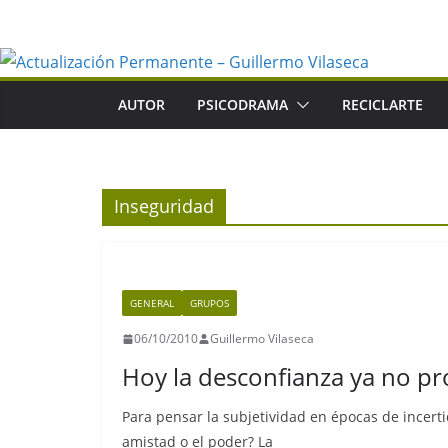
Saltar
al
contenido
AUTOR
PSICODRAMA
RECICLARTE
Inseguridad
GENERAL
GRUPOS
06/10/2010
Guillermo Vilaseca
Hoy la desconfianza ya no 
Para pensar la subjetividad en épocas de incert
amistad o el poder? La