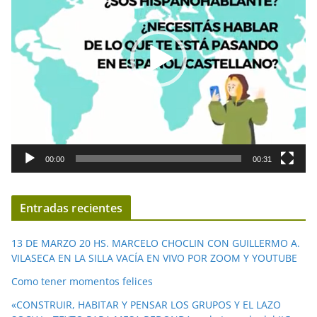
r
o
d
u
c
t
o
r
d
00:00
00:31
e
v
í
Entradas recientes
d
e
13 DE MARZO 20 HS. MARCELO CHOCLIN CON GUILLERMO A.
o
VILASECA EN LA SILLA VACÍA EN VIVO POR ZOOM Y YOUTUBE
Como tener momentos felices
«CONSTRUIR, HABITAR Y PENSAR LOS GRUPOS Y EL LAZO