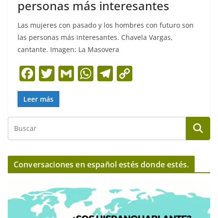
personas más interesantes
Las mujeres con pasado y los hombres con futuro son
las personas más interesantes. Chavela Vargas,
cantante. Imagen: La Masovera
F
T
G
W
T
C
a
w
m
h
el
o
c
itt
ai
at
e
p
Leer más
e
er
l
s
gr
y
b
A
a
Li
o
p
m
n
o
p
k
Conversaciones en español estés donde estés.
k
R
e
p