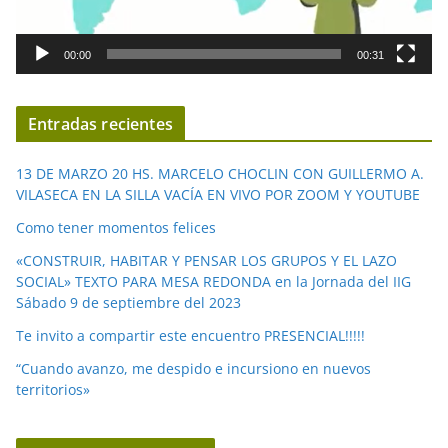
r
d
00:00
00:31
e
v
í
Entradas recientes
d
e
13 DE MARZO 20 HS. MARCELO CHOCLIN CON GUILLERMO A.
o
VILASECA EN LA SILLA VACÍA EN VIVO POR ZOOM Y YOUTUBE
Como tener momentos felices
«CONSTRUIR, HABITAR Y PENSAR LOS GRUPOS Y EL LAZO
SOCIAL» TEXTO PARA MESA REDONDA en la Jornada del IIG
Sábado 9 de septiembre del 2023
Te invito a compartir este encuentro PRESENCIAL!!!!!
“Cuando avanzo, me despido e incursiono en nuevos
territorios»