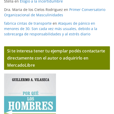
Stella
en
Elogio a la incertidumbre
Dra. Maria de los Cielos Rodriguez
en
Primer Conversatorio
Organizacional de Masculinidades
fabrica cintas de transporte
en
Ataques de pánico en
menores de 30. Son cada vez más usuales, debido a la
sobrecarga de responsabilidades y al estrés diario
Si te interesa tener tu ejemplar podés contactarte
directamente con el autor o adquirirlo en
MercadoLibre