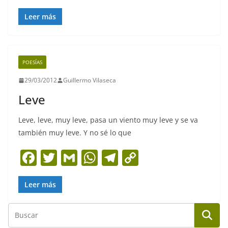
a
w
m
h
el
o
c
itt
ai
at
e
p
Leer más
e
er
l
s
gr
y
b
A
a
Li
POESÍAS
o
p
m
n
29/03/2012
Guillermo Vilaseca
o
p
k
Leve
k
Leve, leve, muy leve, pasa un viento muy leve y se va
también muy leve. Y no sé lo que
F
T
G
W
T
C
a
w
m
h
el
o
c
itt
ai
at
e
p
Leer más
e
er
l
s
gr
y
b
A
a
Li