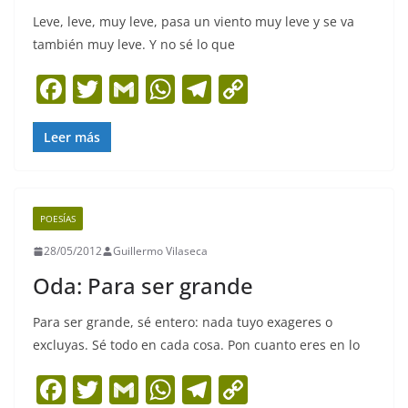
Leve, leve, muy leve, pasa un viento muy leve y se va
también muy leve. Y no sé lo que
F
T
G
W
T
C
a
w
m
h
el
o
c
itt
ai
at
e
p
Leer más
e
er
l
s
gr
y
b
A
a
Li
POESÍAS
o
p
m
n
28/05/2012
Guillermo Vilaseca
o
p
k
Oda: Para ser grande
k
Para ser grande, sé entero: nada tuyo exageres o
excluyas. Sé todo en cada cosa. Pon cuanto eres en lo
F
T
G
W
T
C