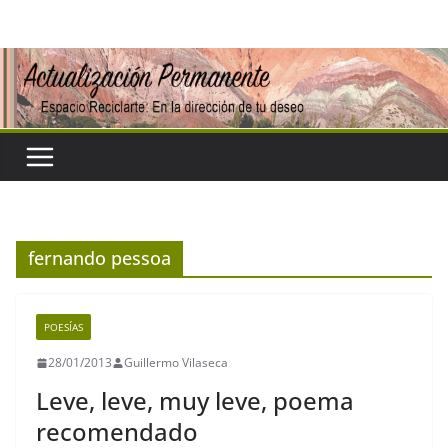
Saltar
al
contenido
fernando pessoa
POESÍAS
28/01/2013
Guillermo Vilaseca
Leve, leve, muy leve, poema
recomendado