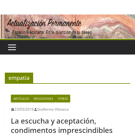
Saltar
al
contenido
empatia
ARTÍCULOS
REFLEXIONES
STRESS
23/03/2016
Guillermo Vilaseca
La escucha y aceptación,
condimentos imprescindibles