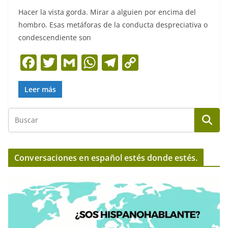
Hacer la vista gorda. Mirar a alguien por encima del
hombro. Esas metáforas de la conducta despreciativa o
condescendiente son
F
T
G
W
T
C
a
w
m
h
el
o
c
itt
ai
at
e
p
Leer más
e
er
l
s
gr
y
b
A
a
Li
o
p
m
n
o
p
k
Conversaciones en español estés donde estés.
k
R
e
p
r