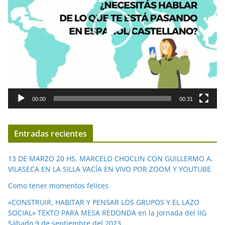
o
d
u
c
t
o
r
d
00:00
00:31
e
v
í
Entradas recientes
d
e
13 DE MARZO 20 HS. MARCELO CHOCLIN CON GUILLERMO A.
o
VILASECA EN LA SILLA VACÍA EN VIVO POR ZOOM Y YOUTUBE
Como tener momentos felices
«CONSTRUIR, HABITAR Y PENSAR LOS GRUPOS Y EL LAZO
SOCIAL» TEXTO PARA MESA REDONDA en la Jornada del IIG
Sábado 9 de septiembre del 2023