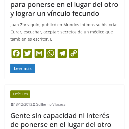
para ponerse en el lugar del otro
y lograr un vínculo fecundo
Juan Zorraquín, publicó en Mundos Intimos su historia:
Curar, escuchar, aceptar: secretos de un médico que
también es escritor. El
F
T
G
W
T
C
a
w
m
h
el
o
c
itt
ai
at
e
p
Leer más
e
er
l
s
gr
y
b
A
a
Li
ARTÍCULOS
o
p
m
n
13/12/2013
Guillermo Vilaseca
o
p
k
Gente sin capacidad ni interés
k
de ponerse en el lugar del otro