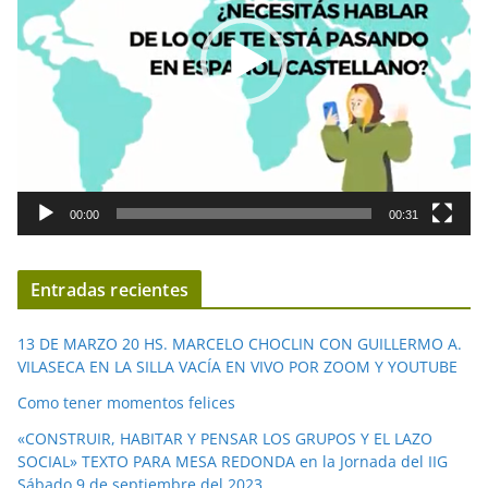
o
d
u
c
t
o
r
d
00:00
00:31
e
v
í
Entradas recientes
d
e
13 DE MARZO 20 HS. MARCELO CHOCLIN CON GUILLERMO A.
o
VILASECA EN LA SILLA VACÍA EN VIVO POR ZOOM Y YOUTUBE
Como tener momentos felices
«CONSTRUIR, HABITAR Y PENSAR LOS GRUPOS Y EL LAZO
SOCIAL» TEXTO PARA MESA REDONDA en la Jornada del IIG
Sábado 9 de septiembre del 2023