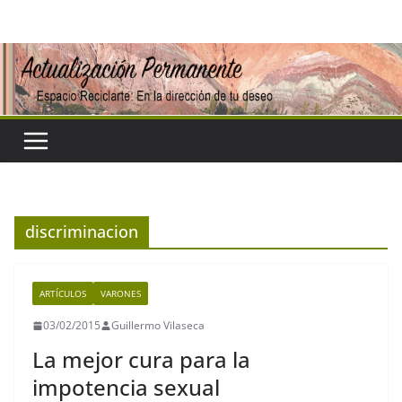
Saltar
al
contenido
discriminacion
ARTÍCULOS
VARONES
03/02/2015
Guillermo Vilaseca
La mejor cura para la
impotencia sexual