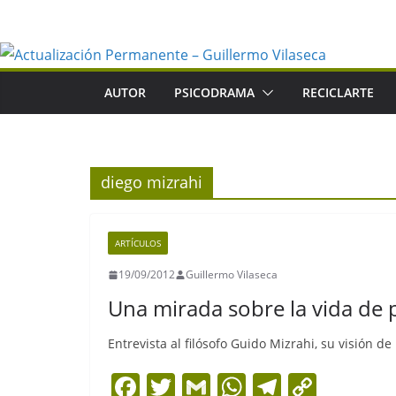
Saltar
al
contenido
AUTOR
PSICODRAMA
RECICLARTE
diego mizrahi
ARTÍCULOS
19/09/2012
Guillermo Vilaseca
Una mirada sobre la vida de p
Entrevista al filósofo Guido Mizrahi, su visión de
F
T
G
W
T
C