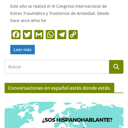
Este año se realizó el XI Congreso Internacional de
Estres Traumático y Trastornos de Ansiedad. Desde
hace once años he
F
T
G
W
T
C
a
w
m
h
el
o
c
itt
ai
at
e
p
Leer más
e
er
l
s
gr
y
b
A
a
Li
o
p
m
n
o
p
k
Conversaciones en español estés donde estés.
k
R
e
p
r