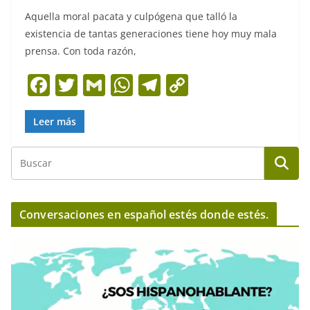
Aquella moral pacata y culpógena que talló la
existencia de tantas generaciones tiene hoy muy mala
prensa. Con toda razón,
F
T
G
W
T
C
a
w
m
h
el
o
c
itt
ai
at
e
p
Leer más
e
er
l
s
gr
y
b
A
a
Li
o
p
m
n
o
p
k
Conversaciones en español estés donde estés.
k
R
e
p
r