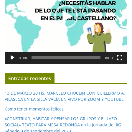
o
d
u
c
t
o
r
d
00:00
00:31
e
v
í
Entradas recientes
d
e
13 DE MARZO 20 HS. MARCELO CHOCLIN CON GUILLERMO A.
o
VILASECA EN LA SILLA VACÍA EN VIVO POR ZOOM Y YOUTUBE
Como tener momentos felices
«CONSTRUIR, HABITAR Y PENSAR LOS GRUPOS Y EL LAZO
SOCIAL» TEXTO PARA MESA REDONDA en la Jornada del IIG
Sábado 9 de septiembre del 2023