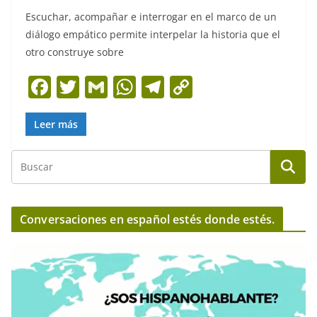
Escuchar, acompañar e interrogar en el marco de un
diálogo empático permite interpelar la historia que el
otro construye sobre
F
T
G
W
T
C
a
w
m
h
el
o
c
itt
ai
at
e
p
Leer más
e
er
l
s
gr
y
b
A
a
Li
o
p
m
n
o
p
k
Conversaciones en español estés donde estés.
k
R
e
p
r