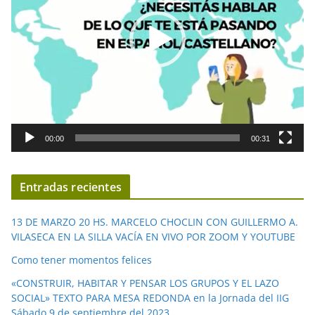
o
d
u
c
t
o
r
d
00:00
00:31
e
v
í
Entradas recientes
d
e
13 DE MARZO 20 HS. MARCELO CHOCLIN CON GUILLERMO A.
o
VILASECA EN LA SILLA VACÍA EN VIVO POR ZOOM Y YOUTUBE
Como tener momentos felices
«CONSTRUIR, HABITAR Y PENSAR LOS GRUPOS Y EL LAZO
SOCIAL» TEXTO PARA MESA REDONDA en la Jornada del IIG
Sábado 9 de septiembre del 2023