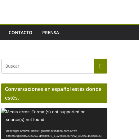
CONTACTO
PRENSA
Conversaciones en español estés donde
estés.
R
Media error: Format(s) not supported or
e
source(s) not found
p
Descargar archivo: https://guillermovilaseca.com.ar/wp-
r
content/uploads/2021/03/119688679_711276489597992_482807448078323