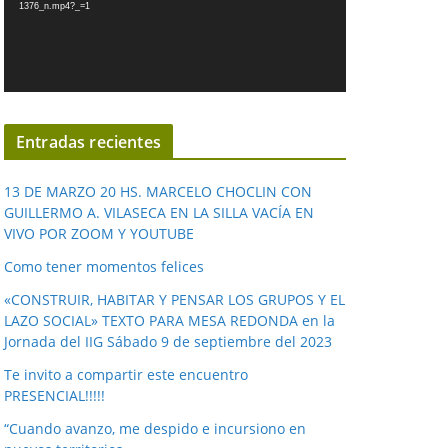
1376_n.mp4?_=1
o
d
u
c
t
o
Entradas recientes
r
d
13 DE MARZO 20 HS. MARCELO CHOCLIN CON
e
GUILLERMO A. VILASECA EN LA SILLA VACÍA EN
VIVO POR ZOOM Y YOUTUBE
v
í
Como tener momentos felices
d
«CONSTRUIR, HABITAR Y PENSAR LOS GRUPOS Y EL
e
LAZO SOCIAL» TEXTO PARA MESA REDONDA en la
o
Jornada del IIG Sábado 9 de septiembre del 2023
Te invito a compartir este encuentro
PRESENCIAL!!!!!
“Cuando avanzo, me despido e incursiono en