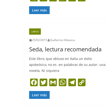
a
w
m
h
el
o
c
itt
ai
at
e
p
Leer más
e
er
l
s
gr
y
b
A
a
Li
LIBROS
o
p
m
n
25/02/2015
Guillermo Vilaseca
o
p
k
Seda, lectura recomendada
k
Este libro, que obtuvo en Italia un éxito
apoteósico, no es -en palabras de su autor- una
novela. Ni siquiera
F
T
G
W
T
C
a
w
m
h
el
o
c
itt
ai
at
e
p
Leer más
e
er
l
s
gr
y