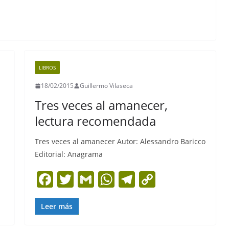
LIBROS
18/02/2015
Guillermo Vilaseca
Tres veces al amanecer,
lectura recomendada
Tres veces al amanecer Autor: Alessandro Baricco
Editorial: Anagrama
F
T
G
W
T
C
a
w
m
h
el
o
c
itt
ai
at
e
p
Leer más
e
er
l
s
gr
y