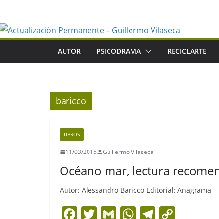
Saltar
al
contenido
AUTOR
PSICODRAMA
RECICLARTE
baricco
LIBROS
11/03/2015
Guillermo Vilaseca
Océano mar, lectura recome
Autor: Alessandro Baricco Editorial: Anagrama
F
T
G
W
T
C