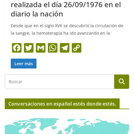
realizada el día 26/09/1976 en el
diario la nación
Desde que en el siglo XVII se descubrió la circulación de
la sangre, la hemoterapia ha ido avanzando en la
F
T
G
W
T
C
a
w
m
h
el
o
c
itt
ai
at
e
p
Leer más
e
er
l
s
gr
y
b
A
a
Li
o
p
m
n
o
p
k
Conversaciones en español estés donde estés.
k
R
e
p