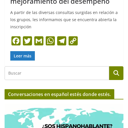
mejoramiento del desempeño
A partir de las diversas consultas surgidas en relación a
los grupos, les informamos que se encuentra abierta la
inscripción
F
T
G
W
T
C
a
w
m
h
el
o
c
itt
ai
at
e
p
Leer más
e
er
l
s
gr
y
b
A
a
Li
o
p
m
n
o
p
k
Conversaciones en español estés donde estés.
k
R
e
p