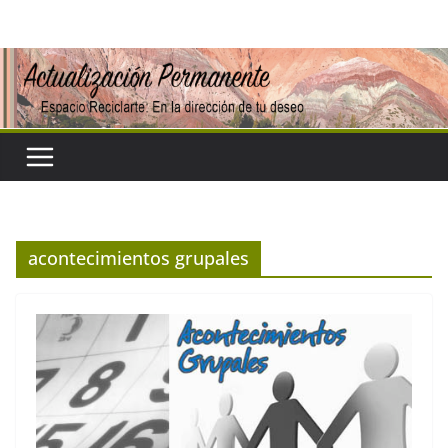
Saltar
al
contenido
acontecimientos grupales