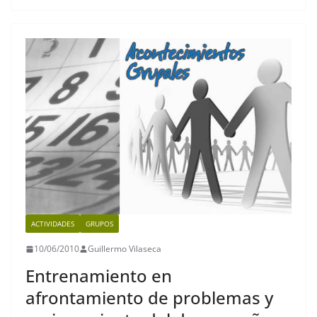
e
er
l
s
gr
y
b
A
a
Li
o
p
m
n
o
p
k
k
ACTIVIDADES
GRUPOS
10/06/2010
Guillermo Vilaseca
Entrenamiento en
afrontamiento de problemas y