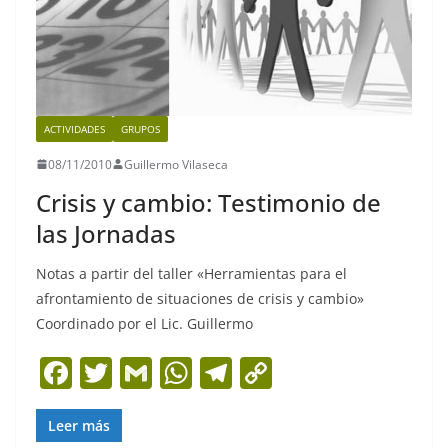
ACTIVIDADES
GRUPOS
08/11/2010
Guillermo Vilaseca
Crisis y cambio: Testimonio de
las Jornadas
Notas a partir del taller «Herramientas para el
afrontamiento de situaciones de crisis y cambio»
Coordinado por el Lic. Guillermo
F
T
G
W
T
C
a
w
m
h
el
o
c
itt
ai
at
e
p
Leer más