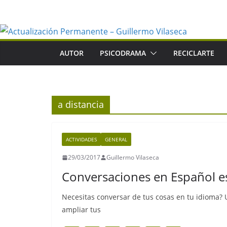
Saltar
al
contenido
AUTOR
PSICODRAMA
RECICLARTE
a distancia
ACTIVIDADES
GENERAL
29/03/2017
Guillermo Vilaseca
Conversaciones en Español e
Necesitas conversar de tus cosas en tu idioma?
ampliar tus